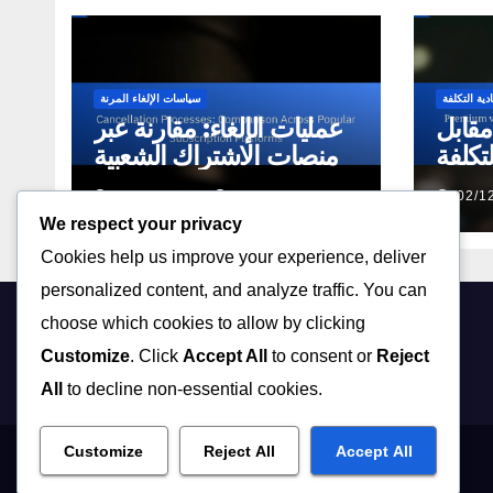
ة التكلفة
سياسات الإلغاء المرنة
مقابل
عمليات الإلغاء: مقارنة عبر
تكلفة
منصات الاشتراك الشعبية
ميزات
02/12/2025
LAYLA NOUR
02/1
We respect your privacy
Cookies help us improve your experience, deliver
personalized content, and analyze traffic. You can
choose which cookies to allow by clicking
hyatuha.com
Customize
. Click
Accept All
to consent or
Reject
All
to decline non-essential cookies.
Customize
Reject All
Accept All