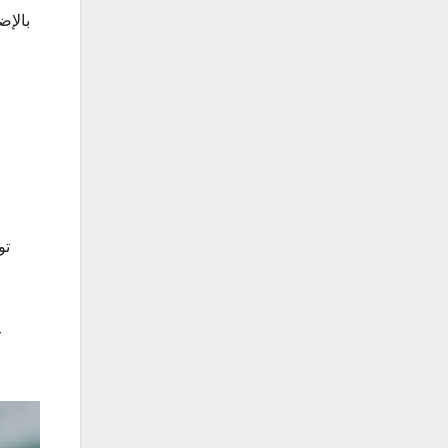
بالإض
تو
ع