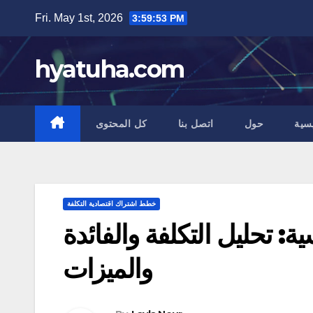
Skip
Fri. May 1st, 2026
3:59:54 PM
to
content
hyatuha.com
سية
حول
اتصل بنا
كل المحتوى
خطط اشتراك اقتصادية التكلفة
: تحليل التكلفة والفائدة
والميزات