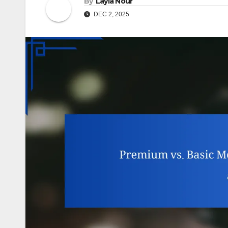
By
Layla Nour
DEC 2, 2025