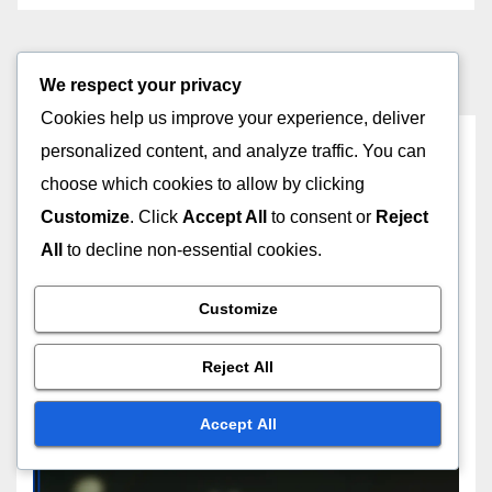
We respect your privacy
Cookies help us improve your experience, deliver
You missed
personalized content, and analyze traffic. You can
choose which cookies to allow by clicking
Customize
. Click
Accept All
to consent or
Reject
All
to decline non-essential cookies.
سياسات الإلغاء المرنة
عمليات الإلغاء: مقارنة عبر منصات
Customize
الاشتراك الشعبية
Reject All
02/12/2025
LAYLA NOUR
Accept All