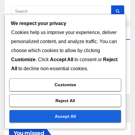
We respect your privacy
Cookies help us improve your experience, deliver
الأرشيف
personalized content, and analyze traffic. You can
choose which cookies to allow by clicking
December 2025
Customize
. Click
Accept All
to consent or
Reject
November 2025
All
to decline non-essential cookies.
October 2025
Customize
Reject All
Accept All
You missed